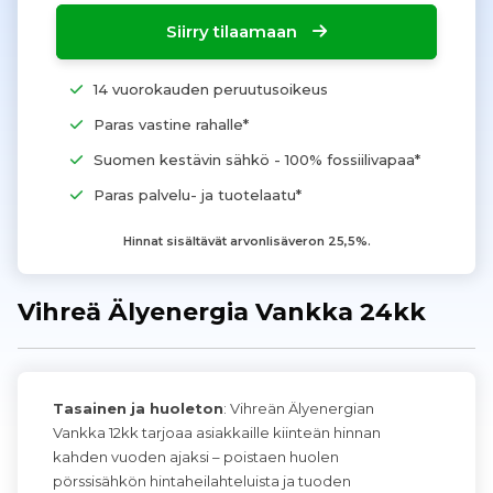
Siirry tilaamaan
14 vuorokauden peruutusoikeus
Paras vastine rahalle*
Suomen kestävin sähkö - 100% fossiilivapaa*
Paras palvelu- ja tuotelaatu*
Hinnat sisältävät arvonlisäveron 25,5%.
Vihreä Älyenergia Vankka 24kk
Tasainen ja huoleton
: Vihreän Älyenergian
Vankka 12kk tarjoaa asiakkaille kiinteän hinnan
kahden vuoden ajaksi – poistaen huolen
pörssisähkön hintaheilahteluista ja tuoden