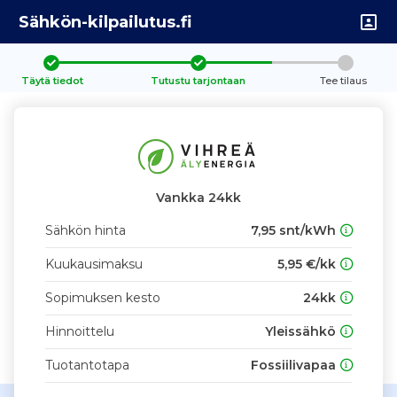
Sähkön-kilpailutus.fi
Täytä tiedot
Tutustu tarjontaan
Tee tilaus
Vankka 24kk
Sähkön hinta
7,95 snt/kWh
Kuukausimaksu
5,95 €/kk
Sopimuksen kesto
24kk
Hinnoittelu
Yleissähkö
Tuotantotapa
Fossiilivapaa