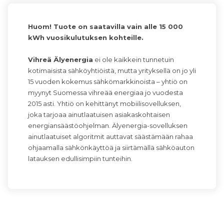
Huom! Tuote on saatavilla vain alle 15 000
kWh vuosikulutuksen kohteille.
Vihreä Älyenergia
ei ole kaikkein tunnetuin
kotimaisista sähköyhtiöistä, mutta yrityksellä on jo yli
15 vuoden kokemus sähkömarkkinoista – yhtiö on
myynyt Suomessa vihreää energiaa jo vuodesta
2015 asti. Yhtiö on kehittänyt mobiilisovelluksen,
joka tarjoaa ainutlaatuisen asiakaskohtaisen
energiansäästöohjelman. Älyenergia-sovelluksen
ainutlaatuiset algoritmit auttavat säästämään rahaa
ohjaamalla sähkönkäyttöä ja siirtämällä sähköauton
latauksen edullisimpiin tunteihin.