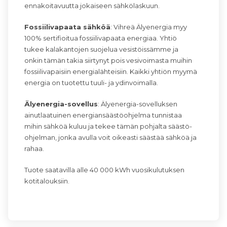
ennakoitavuutta jokaiseen sähkölaskuun.
Fossiilivapaata sähköä
: Vihreä Älyenergia myy
100% sertifioitua fossiilivapaata energiaa. Yhtiö
tukee kalakantojen suojelua vesistöissämme ja
onkin tämän takia siirtynyt pois vesivoimasta muihin
fossiilivapaisiin energialähteisiin. Kaikki yhtiön myymä
energia on tuotettu tuuli- ja ydinvoimalla.
Älyenergia-sovellus
: Älyenergia-sovelluksen
ainutlaatuinen energiansäästöohjelma tunnistaa
mihin sähköä kuluu ja tekee tämän pohjalta säästö-
ohjelman, jonka avulla voit oikeasti säästää sähköä ja
rahaa.
Tuote saatavilla alle 40 000 kWh vuosikulutuksen
kotitalouksiin.