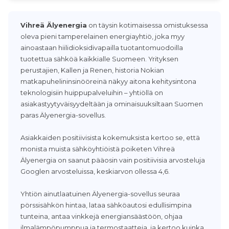
Vihreä Älyenergia
on täysin kotimaisessa omistuksessa
oleva pieni tamperelainen energiayhtiö, joka myy
ainoastaan hiilidioksidivapailla tuotantomuodoilla
tuotettua sähköä kaikkialle Suomeen. Yrityksen
perustajien, Kallen ja Renen, historia Nokian
matkapuhelininsinööreinä näkyy aitona kehitysintona
teknologisiin huippupalveluihin – yhtiöllä on
asiakastyytyväisyydeltään ja ominaisuuksiltaan Suomen
paras Älyenergia-sovellus.
Asiakkaiden positiivisista kokemuksista kertoo se, että
monista muista sähköyhtiöistä poiketen Vihreä
Älyenergia on saanut pääosin vain positiivisia arvosteluja
Googlen arvosteluissa, keskiarvon ollessa 4,6.
Yhtiön ainutlaatuinen Älyenergia-sovellus seuraa
pörssisähkön hintaa, lataa sähköautosi edullisimpina
tunteina, antaa vinkkejä energiansäästöön, ohjaa
ilmalämpöpumppua ja termostaatteja, ja kertoo kuinka