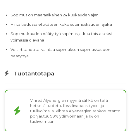
Sopimus on määräaikainen 24 kuukauden ajan
Hinta tiedossa etukäteen koko sopimuskauden ajaksi
Sopimuskauden päätyttyä sopimus jatkuu toistaiseksi
voimassa olevana
Voit irtisanoa tai vaihtaa sopimuksen sopimuskauden
päätyttyä
Tuotantotapa
Vihreä Älyenergian myymä sähkö on tällä
hetkellä tuotettu fossiilivapaasti ydin- ja
tuulivoimalla. Vihreä Älyenergian sähkötuotanto
pohjautuu 99% ydinvoimaan ja 1% on
tuulivoimaan.