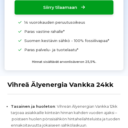
Siirry tilaamaan
14 vuorokauden peruutusoikeus
Paras vastine rahalle*
Suomen kestävin sähkö - 100% fossiilivapaa*
Paras palvelu- ja tuotelaatu*
Hinnat sisältävät arvonlisäveron 25,5%.
Vihreä Älyenergia Vankka 24kk
Tasainen ja huoleton
: Vihreän Älyenergian Vankka 12kk
tarjoaa asiakkaille kiinteän hinnan kahden vuoden ajaksi –
poistaen huolen pörssisähkön hintaheilahteluista ja tuoden
ennakoitavuutta jokaiseen sähkölaskuun.