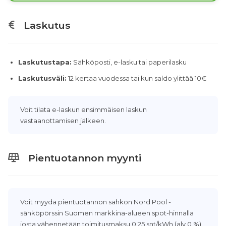
Laskutus
Laskutustapa:
Sähköposti, e-lasku tai paperilasku
Laskutusväli:
12 kertaa vuodessa tai kun saldo ylittää 10€
Voit tilata e-laskun ensimmäisen laskun
vastaanottamisen jälkeen.
Pientuotannon myynti
Voit myydä pientuotannon sähkön Nord Pool -
sähköpörssin Suomen markkina-alueen spot-hinnalla
josta vähennetään toimitusmaksu 0,25 snt/kWh (alv 0 %).