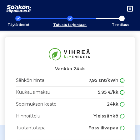
Täytä tiedot
Tutustu tarjontaan
Tee tilaus
Vankka 24kk
Sähkön hinta
7,95 snt/kWh
Kuukausimaksu
5,95 €/kk
Sopimuksen kesto
24kk
Hinnoittelu
Yleissähkö
Tuotantotapa
Fossiilivapaa