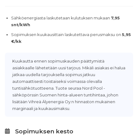
Sähköenergiasta laskutetaan kulutuksen mukaan
7,95
snt/kWh
Sopimuksen kuukausittain laskutettava perusmaksu on
5,95
€/kk
Kuukautta ennen sopimuskauden päättymistä
asiakkaalle lähetetään uusi tarjous. Mikäli asiakas ei halua
jatkaa uudella tarjouksella sopimus jatkuu
automaattisesti toistaiseksi voimassa olevalla
tuntisähkötuotteena. Tuote seuraa Nord Pool -
sähköpörssin Suomen hinta-alueen tuntihintaa, johon
lisätään Vihreä Älyenergia Oy:n hinnaston mukainen
marginaali ja kuukausimaksu.
Sopimuksen kesto