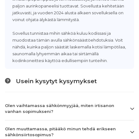
paljon aurinkopaneelisi tuottavat. Sovellusta kehitetään
jatkuvasti, ja vuoden 2024 alusta alkaen sovelluksella on
voinut ohjata älykästä lämmitystä.
Sovellus tunnistaa mihin sähköä kuluu kodissasi ja
muodostaa tämän avulla sähkönsäästöehdotuksia. Voit
nähdä, kuinka paljon säästät laskemalla kotisi lämpötilaa,
saunomalla lyhyemmän aikaa tai siirtämällä
kodinkoneittesi käyttöä edullisempiin tunteihin.
Usein kysytyt kysymykset
Olen vaihtamassa sähkönmyyjää, miten irtisanon
vanhan sopimukseni?
Olen muuttamassa, pitääkö minun tehdä erikseen
sähkönsiirtosopimus?