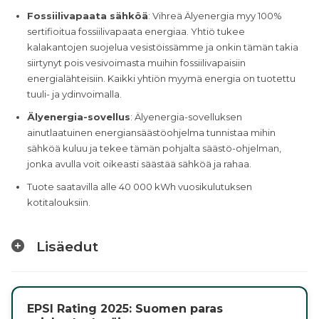
Fossiilivapaata sähköä
: Vihreä Älyenergia myy 100%
sertifioitua fossiilivapaata energiaa. Yhtiö tukee
kalakantojen suojelua vesistöissämme ja onkin tämän takia
siirtynyt pois vesivoimasta muihin fossiilivapaisiin
energialähteisiin. Kaikki yhtiön myymä energia on tuotettu
tuuli- ja ydinvoimalla.
Älyenergia-sovellus
: Älyenergia-sovelluksen
ainutlaatuinen energiansäästöohjelma tunnistaa mihin
sähköä kuluu ja tekee tämän pohjalta säästö-ohjelman,
jonka avulla voit oikeasti säästää sähköä ja rahaa.
Tuote saatavilla alle 40 000 kWh vuosikulutuksen
kotitalouksiin.
Lisäedut
EPSI Rating 2025: Suomen paras