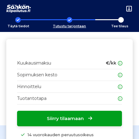
Täytä tiedot
Tutustu tarjontaan
Tee tilaus
Kuukausimaksu
€/kk
Sopimuksen kesto
Hinnoittelu
Tuotantotapa
Siirry tilaamaan
14 vuorokauden peruutusoikeus