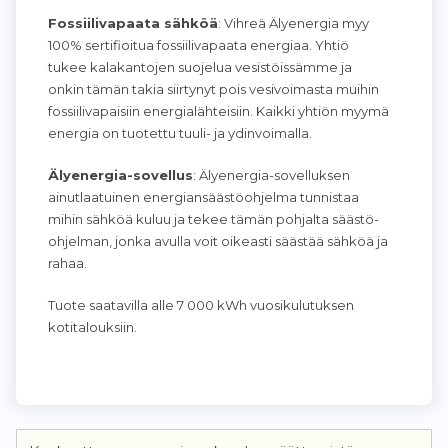
Fossiilivapaata sähköä
: Vihreä Älyenergia myy
100% sertifioitua fossiilivapaata energiaa. Yhtiö
tukee kalakantojen suojelua vesistöissämme ja
onkin tämän takia siirtynyt pois vesivoimasta muihin
fossiilivapaisiin energialähteisiin. Kaikki yhtiön myymä
energia on tuotettu tuuli- ja ydinvoimalla.
Älyenergia-sovellus
: Älyenergia-sovelluksen
ainutlaatuinen energiansäästöohjelma tunnistaa
mihin sähköä kuluu ja tekee tämän pohjalta säästö-
ohjelman, jonka avulla voit oikeasti säästää sähköä ja
rahaa.
Tuote saatavilla alle 7 000 kWh vuosikulutuksen
kotitalouksiin.