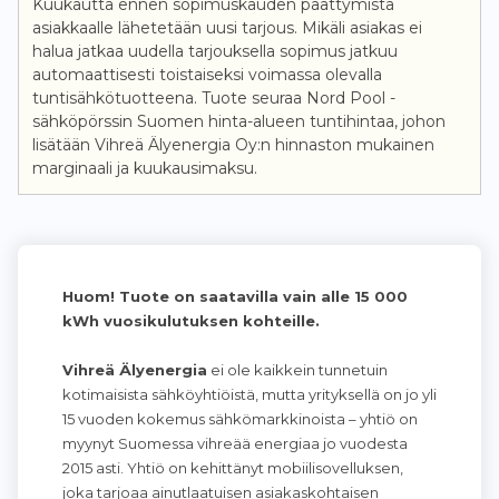
Kuukautta ennen sopimuskauden päättymistä
asiakkaalle lähetetään uusi tarjous. Mikäli asiakas ei
halua jatkaa uudella tarjouksella sopimus jatkuu
automaattisesti toistaiseksi voimassa olevalla
tuntisähkötuotteena. Tuote seuraa Nord Pool -
sähköpörssin Suomen hinta-alueen tuntihintaa, johon
lisätään Vihreä Älyenergia Oy:n hinnaston mukainen
marginaali ja kuukausimaksu.
Huom! Tuote on saatavilla vain alle 15 000
kWh vuosikulutuksen kohteille.
Vihreä Älyenergia
ei ole kaikkein tunnetuin
kotimaisista sähköyhtiöistä, mutta yrityksellä on jo yli
15 vuoden kokemus sähkömarkkinoista – yhtiö on
myynyt Suomessa vihreää energiaa jo vuodesta
2015 asti. Yhtiö on kehittänyt mobiilisovelluksen,
joka tarjoaa ainutlaatuisen asiakaskohtaisen