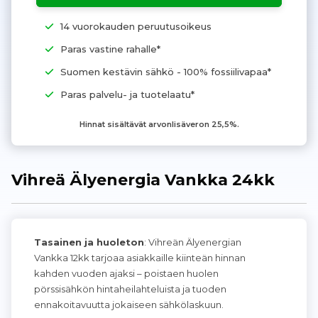
14 vuorokauden peruutusoikeus
Paras vastine rahalle*
Suomen kestävin sähkö - 100% fossiilivapaa*
Paras palvelu- ja tuotelaatu*
Hinnat sisältävät arvonlisäveron 25,5%.
Vihreä Älyenergia Vankka 24kk
Tasainen ja huoleton
: Vihreän Älyenergian
Vankka 12kk tarjoaa asiakkaille kiinteän hinnan
kahden vuoden ajaksi – poistaen huolen
pörssisähkön hintaheilahteluista ja tuoden
ennakoitavuutta jokaiseen sähkölaskuun.