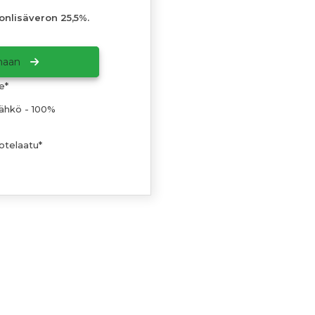
vonlisäveron 25,5%.
amaan
e*
ähkö - 100%
otelaatu*