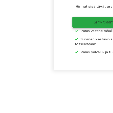
Hinnat sisältävät ar
Siirry tila
Paras vastine rahall
Suomen kestävin s
fossiilivapaa*
Paras palvelu- ja tu