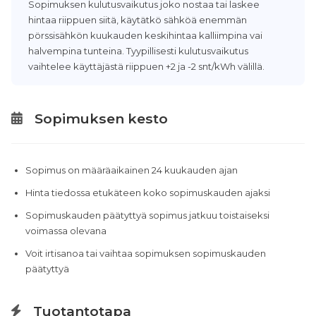
Sopimuksen kulutusvaikutus joko nostaa tai laskee
hintaa riippuen siitä, käytätkö sähköä enemmän
pörssisähkön kuukauden keskihintaa kalliimpina vai
halvempina tunteina. Tyypillisesti kulutusvaikutus
vaihtelee käyttäjästä riippuen +2 ja -2 snt/kWh välillä.
Sopimuksen kesto
Sopimus on määräaikainen 24 kuukauden ajan
Hinta tiedossa etukäteen koko sopimuskauden ajaksi
Sopimuskauden päätyttyä sopimus jatkuu toistaiseksi
voimassa olevana
Voit irtisanoa tai vaihtaa sopimuksen sopimuskauden
päätyttyä
Tuotantotapa