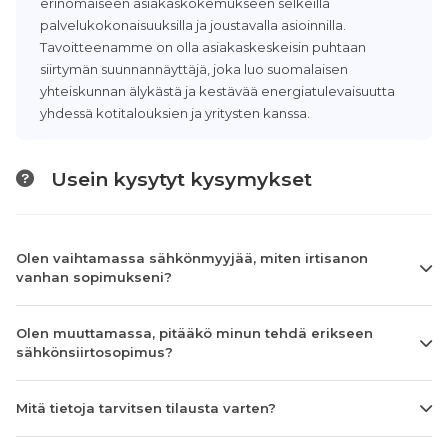
erinomaiseen asiakaskokemukseen selkeillä
palvelukokonaisuuksilla ja joustavalla asioinnilla.
Tavoitteenamme on olla asiakaskeskeisin puhtaan
siirtymän suunnannäyttäjä, joka luo suomalaisen
yhteiskunnan älykästä ja kestävää energiatulevaisuutta
yhdessä kotitalouksien ja yritysten kanssa.
Usein kysytyt kysymykset
Olen vaihtamassa sähkönmyyjää, miten irtisanon
vanhan sopimukseni?
Olen muuttamassa, pitääkö minun tehdä erikseen
sähkönsiirtosopimus?
Mitä tietoja tarvitsen tilausta varten?