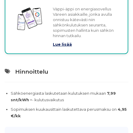
Väppi-äppi on energiasovellus
Väreen asiakkaille, jonka avulla
onnistuu kätevästi niin
sähkönkulutuksen seuranta,
sopimusten hallinta kuin sähkön
hinnan tutkailu.
Lue lisää
Hinnoittelu
Sähköenergiasta laskutetaan kulutuksen mukaan
7,99
snt/kWh
+- kulutusvaikutus
Sopimuksen kuukausittain laskutettava perusmaksu on
4,95
€/kk