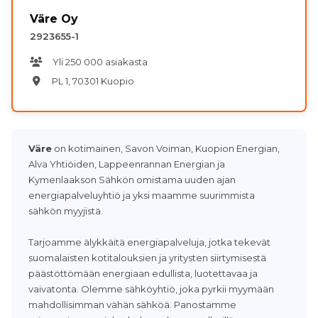
Väre Oy
2923655-1
Yli 250 000 asiakasta
PL 1, 70301 Kuopio
Väre
on kotimainen, Savon Voiman, Kuopion Energian,
Alva Yhtiöiden, Lappeenrannan Energian ja
Kymenlaakson Sähkön omistama uuden ajan
energiapalveluyhtiö ja yksi maamme suurimmista
sähkön myyjistä.
Tarjoamme älykkäitä energiapalveluja, jotka tekevät
suomalaisten kotitalouksien ja yritysten siirtymisestä
päästöttömään energiaan edullista, luotettavaa ja
vaivatonta. Olemme sähköyhtiö, joka pyrkii myymään
mahdollisimman vähän sähköä. Panostamme