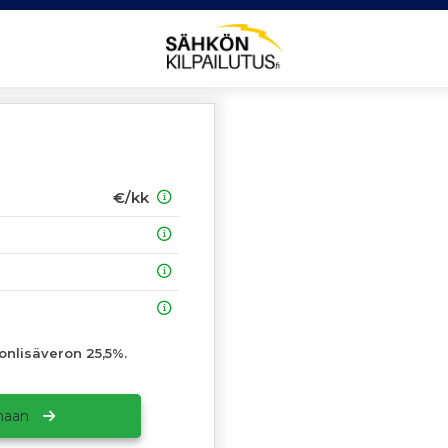
€/kk
onlisäveron 25,5%.
amaan