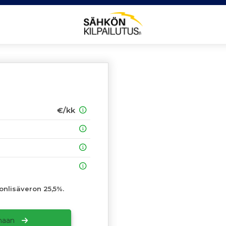
€/kk
vonlisäveron 25,5%.
amaan