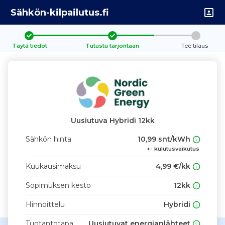
Sähkön-kilpailutus.fi
Täytä tiedot
Tutustu tarjontaan
Tee tilaus
Uusiutuva Hybridi 12kk
Sähkön hinta
10,99 snt/kWh
+- kulutusvaikutus
Kuukausimaksu
4,99 €/kk
Sopimuksen kesto
12kk
Hinnoittelu
Hybridi
Tuotantotapa
Uusiutuvat energianlähteet