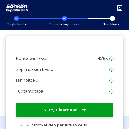
Täytä tiedot
Tutustu tarjontaan
Tee tilaus
Kuukausimaksu
€/kk
Sopimuksen kesto
Hinnoittelu
Tuotantotapa
Siirry tilaamaan
14 vuorokauden peruutusoikeus