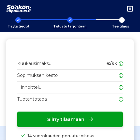
Täytä tiedot
Tutustu tarjontaan
Tee tilaus
Kuukausimaksu
€/kk
Sopimuksen kesto
Hinnoittelu
Tuotantotapa
Siirry tilaamaan
14 vuorokauden peruutusoikeus