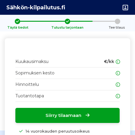
Sähkön-kilpailutus.fi
Täytä tiedot
Tutustu tarjontaan
Tee tilaus
Kuukausimaksu
€/kk
Sopimuksen kesto
Hinnoittelu
Tuotantotapa
Siirry tilaamaan
14 vuorokauden peruutusoikeus