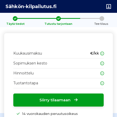
Sähkön-kilpailutus.fi
Täytä tiedot
Tutustu tarjontaan
Tee tilaus
Kuukausimaksu
€/kk
Sopimuksen kesto
Hinnoittelu
Tuotantotapa
Siirry tilaamaan
14 vuorokauden peruutusoikeus