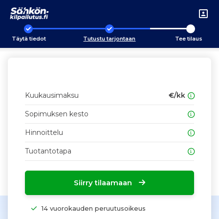
Täytä tiedot
Tutustu tarjontaan
Tee tilaus
Kuukausimaksu
€/kk
Sopimuksen kesto
Hinnoittelu
Tuotantotapa
Siirry tilaamaan
14 vuorokauden peruutusoikeus