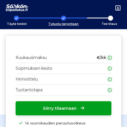
Täytä tiedot
Tutustu tarjontaan
Tee tilaus
Kuukausimaksu
€/kk
Sopimuksen kesto
Hinnoittelu
Tuotantotapa
Siirry tilaamaan
14 vuorokauden peruutusoikeus