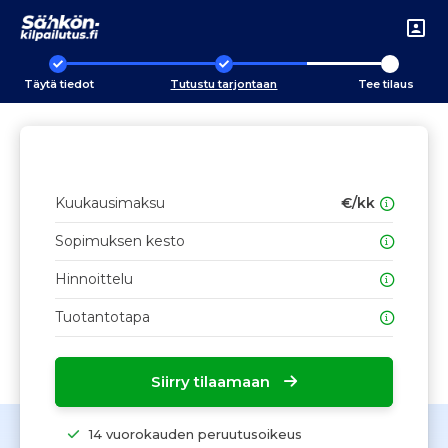
Täytä tiedot
Tutustu tarjontaan
Tee tilaus
Kuukausimaksu
€/kk
Sopimuksen kesto
Hinnoittelu
Tuotantotapa
Siirry tilaamaan
14 vuorokauden peruutusoikeus