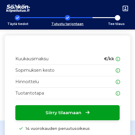
Täytä tiedot
Tutustu tarjontaan
Tee tilaus
Kuukausimaksu
€/kk
Sopimuksen kesto
Hinnoittelu
Tuotantotapa
Siirry tilaamaan
14 vuorokauden peruutusoikeus