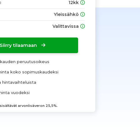
o
12kk
Yleissähkö
Valittavissa
Siirry tilaamaan
okauden peruutusoikeus
hinta koko sopimuskaudeksi
 hintavaihteluista
hinta vuodeksi
 sisältävät arvonlisäveron 25,5%.