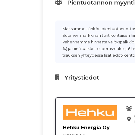
Pientuotannon myynti
Maksamme sähkön pientuotannostasi
Suomen markkinan tuntikohtaisen hin
Vähennämme hinnasta välityspalkkiom
%) ja siinä kaikki – ei perusmaksuja! 
tilauksen yhteydessä lisätiedot-kentt
Yritystiedot
Hehku Energia Oy