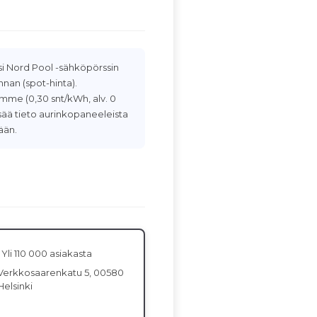
 Nord Pool -sähköpörssin
nan (spot-hinta).
me (0,30 snt/kWh, alv. 0
Lisää tieto aurinkopaneeleista
ään.
Yli 110 000 asiakasta
Verkkosaarenkatu 5, 00580
Helsinki