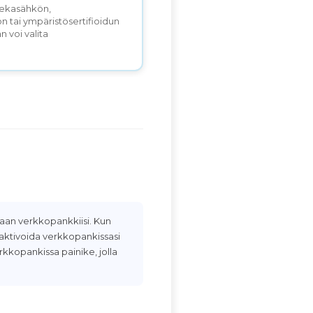
 sekasähkön,
n tai ympäristösertifioidun
 voi valita
oraan verkkopankkiisi. Kun
 aktivoida verkkopankissasi
rkkopankissa painike, jolla