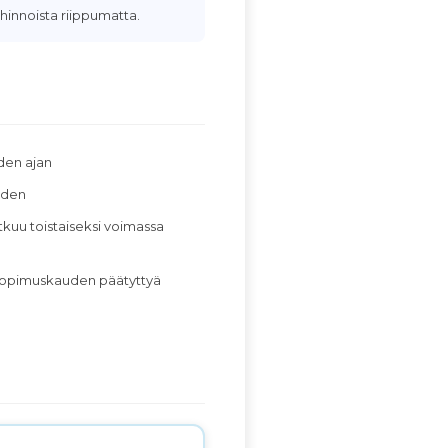
hinnoista riippumatta.
den ajan
uden
uu toistaiseksi voimassa
n sopimuskauden päätyttyä