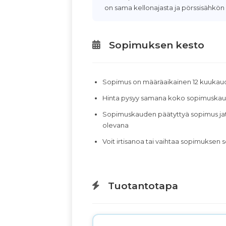
on sama kellonajasta ja pörssisähkön 
Sopimuksen kesto
Sopimus on määräaikainen 12 kuukau
Hinta pysyy samana koko sopimuska
Sopimuskauden päätyttyä sopimus jatk
olevana
Voit irtisanoa tai vaihtaa sopimukse
Tuotantotapa