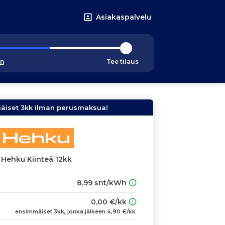
Asiakaspalvelu
an
Tee tilaus
mäiset 3kk ilman perusmaksua!
Hehku Kiinteä 12kk
8,99 snt/kWh
0,00 €/kk
ensimmäiset 3kk, jonka jälkeen 4,90 €/kk