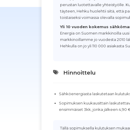
perustan luotettavalle yhteistyölle. K
täyteen, Hehku huolehtii siitä, että 
toistaiseksi voimassa olevalla sopimuk
Yli 10 vuoden kokemus sähköma
Energia on Suomen markkinoilla uusi n
markkinoillamme jo vuodesta 2010 läht
Hehkulla on jo yli 110 000 asiakasta 
Hinnoittelu
Sähköenergiasta laskutetaan kulutu
Sopimuksen kuukausittain laskutett
ensimmäiset 3kk, jonka jälkeen 4,90 
Tällä sopimuksella kulutuksen mukaan