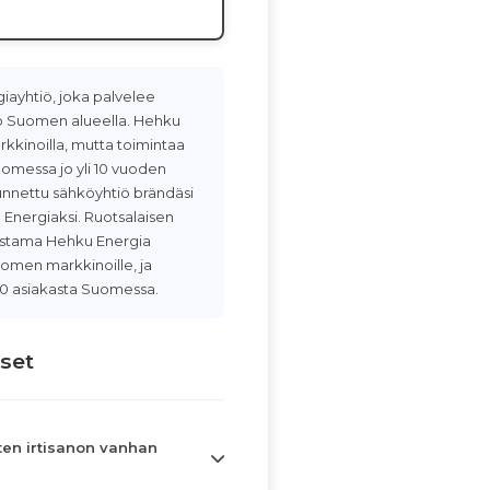
iayhtiö, joka palvelee
koko Suomen alueella. Hehku
kinoilla, mutta toimintaa
uomessa jo yli 10 vuoden
unnettu sähköyhtiö brändäsi
 Energiaksi. Ruotsalaisen
mistama Hehku Energia
omen markkinoille, ja
 000 asiakasta Suomessa.
set
en irtisanon vanhan