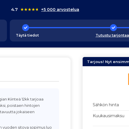
4.7
★
★
★
★
★
+5 000 arvostelua
Täytä tiedot
Tutustu tarjonta
Tarjous! Nyt ensim
ian Kiinteä 12kk tarjoaa
Sähkön hinta
ksi, poistaen hintojen
tavuutta jokaiseen
Kuukausimaksu
n vuoden sitova sopimus luo