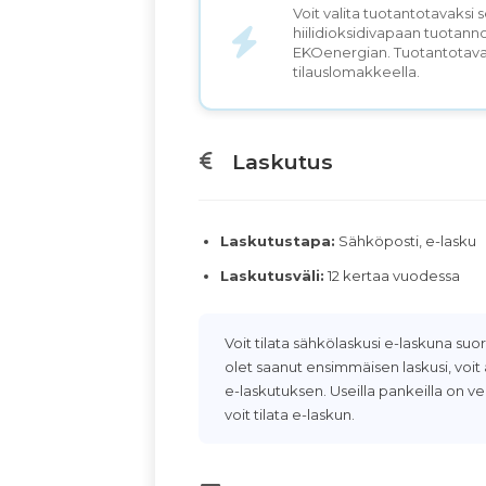
Voit valita tuotantotavaksi
hiilidioksidivapaan tuotanno
EKOenergian. Tuotantotavan
tilauslomakkeella.
Laskutus
Laskutustapa:
Sähköposti, e-lasku
Laskutusväli:
12 kertaa vuodessa
Voit tilata sähkölaskusi e-laskuna su
olet saanut ensimmäisen laskusi, voit
e-laskutuksen. Useilla pankeilla on ve
voit tilata e-laskun.