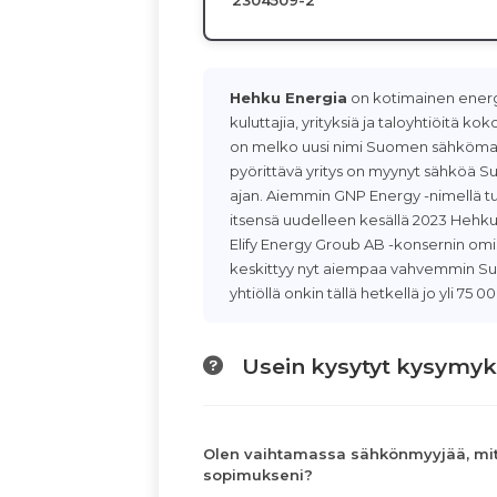
2304509-2
Hehku Energia
on kotimainen energ
kuluttajia, yrityksiä ja taloyhtiöitä 
on melko uusi nimi Suomen sähkömark
pyörittävä yritys on myynyt sähköä S
ajan. Aiemmin GNP Energy -nimellä t
itsensä uudelleen kesällä 2023 Hehku
Elify Energy Groub AB -konsernin o
keskittyy nyt aiempaa vahvemmin Su
yhtiöllä onkin tällä hetkellä jo yli 75
Usein kysytyt kysymyk
Olen vaihtamassa sähkönmyyjää, mit
sopimukseni?