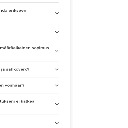
hdä erikseen
 määräaikainen sopimus
 ja sähkövero?
en voimaan?
tukseni ei katkea