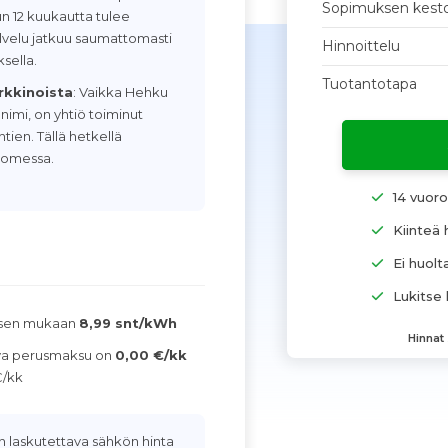
Sopimuksen kest
un 12 kuukautta tulee
palvelu jatkuu saumattomasti
Hinnoittelu
sella.
Tuotantotapa
rkkinoista
: Vaikka Hehku
imi, on yhtiö toiminut
ien. Tällä hetkellä
Suomessa.
14 vuor
Kiinteä 
Ei huolta
Lukitse 
ksen mukaan
8,99 snt/kWh
Hinnat
ava perusmaksu on
0,00 €/kk
€/kk
 laskutettava sähkön hinta