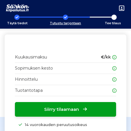
Täytä tiedot
Tutustu tarjontaan
Tee tilaus
Kuukausimaksu
€/kk
Sopimuksen kesto
Hinnoittelu
Tuotantotapa
Siirry tilaamaan
14 vuorokauden peruutusoikeus