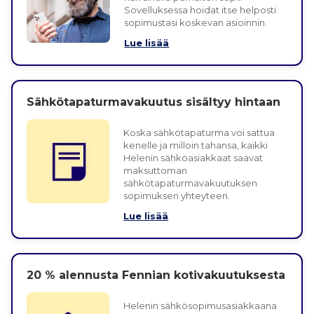
Sovelluksessa hoidat itse helposti
sopimustasi koskevan asioinnin.
Lue lisää
Sähkötapaturmavakuutus sisältyy hintaan
Koska sähkötapaturma voi sattua
kenelle ja milloin tahansa, kaikki
Helenin sähköasiakkaat saavat
maksuttoman
sähkötapaturmavakuutuksen
sopimuksen yhteyteen.
Lue lisää
20 % alennusta Fennian kotivakuutuksesta
Helenin sähkösopimusasiakkaana