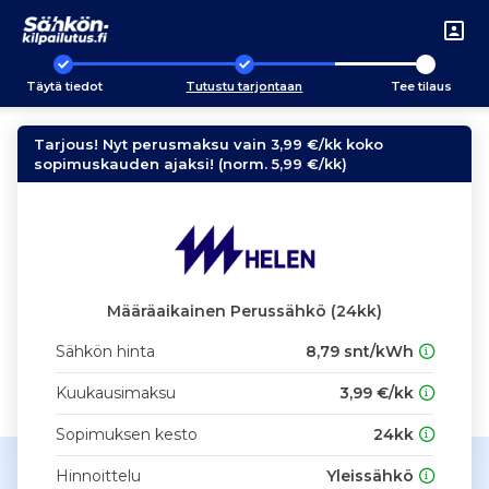
Täytä tiedot
Tutustu tarjontaan
Tee tilaus
Tarjous! Nyt perusmaksu vain 3,99 €/kk koko
sopimuskauden ajaksi! (norm. 5,99 €/kk)
Määräaikainen Perussähkö (24kk)
Sähkön hinta
8,79 snt/kWh
Kuukausimaksu
3,99 €/kk
Sopimuksen kesto
24kk
Hinnoittelu
Yleissähkö