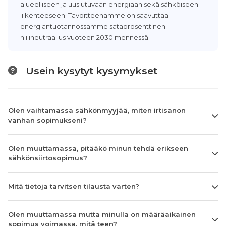
alueelliseen ja uusiutuvaan energiaan sekä sähköiseen
liikenteeseen. Tavoitteenamme on saavuttaa
energiantuotannossamme sataprosenttinen
hiilineutraalius vuoteen 2030 mennessä.
Usein kysytyt kysymykset
Olen vaihtamassa sähkönmyyjää, miten irtisanon
vanhan sopimukseni?
Olen muuttamassa, pitääkö minun tehdä erikseen
sähkönsiirtosopimus?
Mitä tietoja tarvitsen tilausta varten?
Olen muuttamassa mutta minulla on määräaikainen
sopimus voimassa, mitä teen?