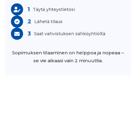
1
Täytä yhteystietosi
2
Lähetä tilaus
3
Saat vahvistuksen sähköyhtiöltä
Sopimuksen tilaaminen on helppoa ja nopeaa –
se vie aikaasi vain 2 minuuttia.
Comperion Oy - Kampinkuja 2 - 00100 Helsinki