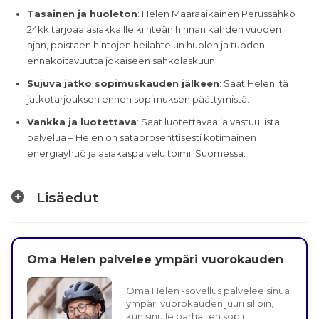
Tasainen ja huoleton
: Helen Määräaikainen Perussähkö
24kk tarjoaa asiakkaille kiinteän hinnan kahden vuoden
ajan, poistaen hintojen heilahtelun huolen ja tuoden
ennakoitavuutta jokaiseen sähkölaskuun.
Sujuva jatko sopimuskauden jälkeen
: Saat Heleniltä
jatkotarjouksen ennen sopimuksen päättymistä.
Vankka ja luotettava
: Saat luotettavaa ja vastuullista
palvelua – Helen on sataprosenttisesti kotimainen
energiayhtiö ja asiakaspalvelu toimii Suomessa.
Lisäedut
Oma Helen palvelee ympäri vuorokauden
Oma Helen -sovellus palvelee sinua
ympäri vuorokauden juuri silloin,
kun sinulle parhaiten sopii.