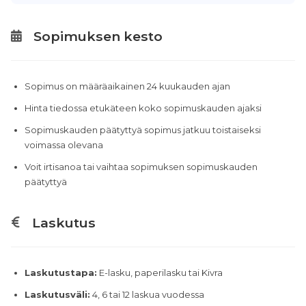
Sopimuksen kesto
Sopimus on määräaikainen 24 kuukauden ajan
Hinta tiedossa etukäteen koko sopimuskauden ajaksi
Sopimuskauden päätyttyä sopimus jatkuu toistaiseksi
voimassa olevana
Voit irtisanoa tai vaihtaa sopimuksen sopimuskauden
päätyttyä
Laskutus
Laskutustapa:
E-lasku, paperilasku tai Kivra
Laskutusväli:
4, 6 tai 12 laskua vuodessa