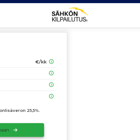
€/kk
onlisäveron 25,5%.
amaan