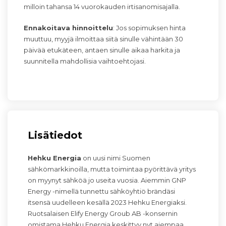
milloin tahansa 14 vuorokauden irtisanomisajalla.
Ennakoitava hinnoittelu
: Jos sopimuksen hinta
muuttuu, myyjä ilmoittaa siitä sinulle vähintään 30
päivää etukäteen, antaen sinulle aikaa harkita ja
suunnitella mahdollisia vaihtoehtojasi.
Lisätiedot
Hehku Energia
on uusi nimi Suomen
sähkömarkkinoilla, mutta toimintaa pyörittävä yritys
on myynyt sähköä jo useita vuosia. Aiemmin GNP
Energy -nimellä tunnettu sähköyhtiö brändäsi
itsensä uudelleen kesällä 2023 Hehku Energiaksi.
Ruotsalaisen Elify Energy Groub AB -konsernin
omistama Hehku Energia keskittyy nyt aiempaa