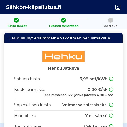
Sähkön-kilpailutus.fi
Täytä tiedot
Tutustu tarjontaan
Tee tilaus
Tarjous! Nyt ensimmäinen 1kk ilman perusmaksua!
Hehku Jatkuva
Sähkön hinta
7,98 snt/kWh
Kuukausimaksu
0,00 €/kk
ensimmäinen 1kk, jonka jälkeen 4,90 €/kk
Sopimuksen kesto
Voimassa toistaiseksi
Hinnoittelu
Yleissähkö
Tuotantotapa
Valittavissa