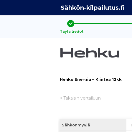
Sähkön-kilpailutus.fi
Täytä tiedot
Hehku Energia – Kiinteä 12kk
< Takaisin vertailuun
Sähkönmyyjä
H