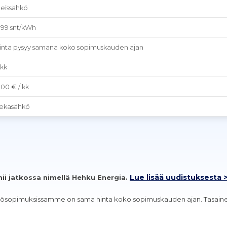
leissähkö
.99 snt/kWh
inta pysyy samana koko sopimuskauden ajan
2kk
.00 € / kk
ekasähkö
Lue lisää uudistuksesta 
ii jatkossa nimellä Hehku Energia.
ähkösopimuksissamme on sama hinta koko sopimuskauden ajan. Tasainen