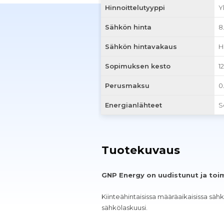
Hinnoittelutyyppi
Y
Sähkön hinta
8
Sähkön hintavakaus
H
Sopimuksen kesto
1
Perusmaksu
0
Energianlähteet
S
Tuotekuvaus
GNP Energy on uudistunut ja toim
Kiinteähintaisissa määräaikaisissa s
sähkölaskuusi.