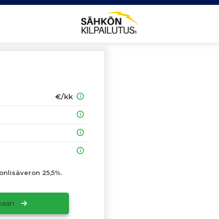
€/kk
onlisäveron 25,5%.
amaan