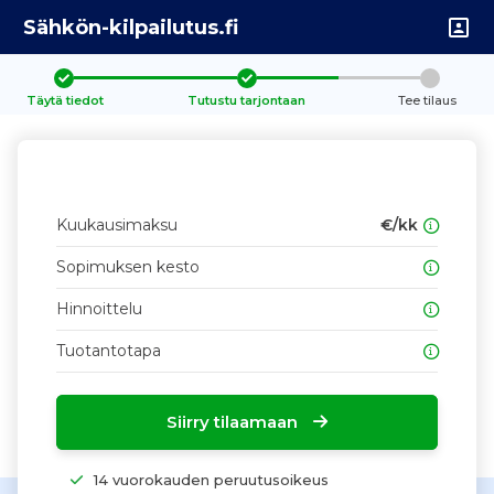
Sähkön-kilpailutus.fi
Täytä tiedot
Tutustu tarjontaan
Tee tilaus
Kuukausimaksu
€/kk
Sopimuksen kesto
Hinnoittelu
Tuotantotapa
Siirry tilaamaan
14 vuorokauden peruutusoikeus