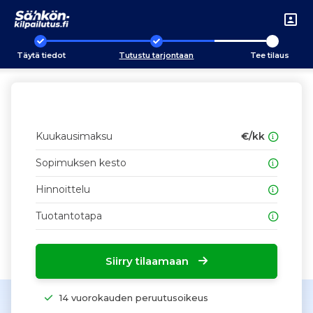
Täytä tiedot
Tutustu tarjontaan
Tee tilaus
Kuukausimaksu
€/kk
Sopimuksen kesto
Hinnoittelu
Tuotantotapa
Siirry tilaamaan
14 vuorokauden peruutusoikeus