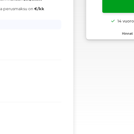
ava perusmaksu on
€/kk
14 vuor
Hinnat