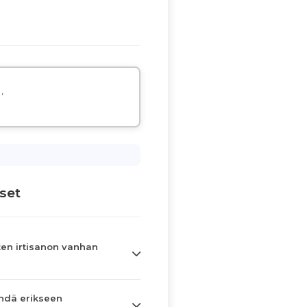
,
set
en irtisanon vanhan
hdä erikseen