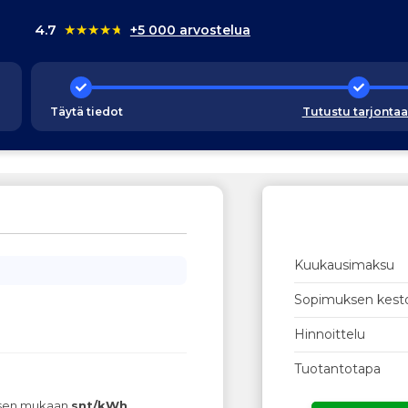
4.7
★
★
★
★
★
+5 000 arvostelua
Täytä tiedot
Tutustu tarjonta
Kuukausimaksu
Sopimuksen kest
Hinnoittelu
Tuotantotapa
ksen mukaan
snt/kWh