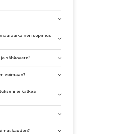
 määräaikainen sopimus
 ja sähkövero?
en voimaan?
tukseni ei katkea
opimuskauden?