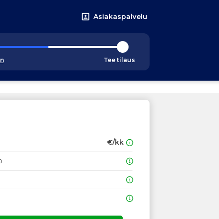
Asiakaspalvelu
an
Tee tilaus
€/kk
o