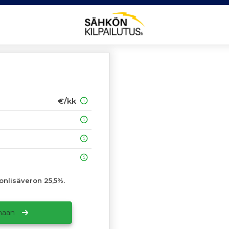
€/kk
onlisäveron 25,5%.
amaan