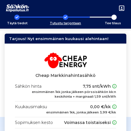
Täytä tiedot
Tutustu tarjontaan
Tee tilaus
Tarjous! Nyt ensimmäinen kuukausi alehintaan!
Cheap Markkinahintasähkö
Sähkön hinta
7,75 snt/kWh
ensimmäinen 1kk jonka jälkeen pörssisähkön kk:n
keskihinta + marginaali 1,59 snt/kWh
Kuukausimaksu
0,00 €/kk
ensimmäinen 1kk, jonka jälkeen 3,99 €/kk
Sopimuksen kesto
Voimassa toistaiseksi