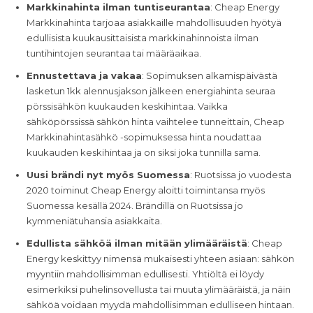
Markkinahinta ilman tuntiseurantaa
: Cheap Energy
Markkinahinta tarjoaa asiakkaille mahdollisuuden hyötyä
edullisista kuukausittaisista markkinahinnoista ilman
tuntihintojen seurantaa tai määräaikaa.
Ennustettava ja vakaa
: Sopimuksen alkamispäivästä
lasketun 1kk alennusjakson jälkeen energiahinta seuraa
pörssisähkön kuukauden keskihintaa. Vaikka
sähköpörssissä sähkön hinta vaihtelee tunneittain, Cheap
Markkinahintasähkö -sopimuksessa hinta noudattaa
kuukauden keskihintaa ja on siksi joka tunnilla sama.
Uusi brändi nyt myös Suomessa
: Ruotsissa jo vuodesta
2020 toiminut Cheap Energy aloitti toimintansa myös
Suomessa kesällä 2024. Brändillä on Ruotsissa jo
kymmeniätuhansia asiakkaita.
Edullista sähköä ilman mitään ylimääräistä
: Cheap
Energy keskittyy nimensä mukaisesti yhteen asiaan: sähkön
myyntiin mahdollisimman edullisesti. Yhtiöltä ei löydy
esimerkiksi puhelinsovellusta tai muuta ylimääräistä, ja näin
sähköä voidaan myydä mahdollisimman edulliseen hintaan.