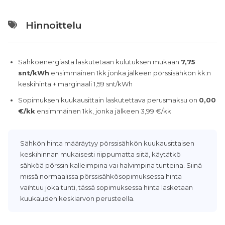
Hinnoittelu
Sähköenergiasta laskutetaan kulutuksen mukaan
7,75
snt/kWh
ensimmäinen 1kk jonka jälkeen pörssisähkön kk:n
keskihinta + marginaali 1,59 snt/kWh
Sopimuksen kuukausittain laskutettava perusmaksu on
0,00
€/kk
ensimmäinen 1kk, jonka jälkeen 3,99 €/kk
Sähkön hinta määräytyy pörssisähkön kuukausittaisen
keskihinnan mukaisesti riippumatta siitä, käytätkö
sähköä pörssin kalleimpina vai halvimpina tunteina. Siinä
missä normaalissa pörssisähkösopimuksessa hinta
vaihtuu joka tunti, tässä sopimuksessa hinta lasketaan
kuukauden keskiarvon perusteella.