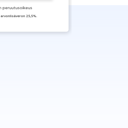
n peruutusoikeus
t arvonlisäveron 25,5%.