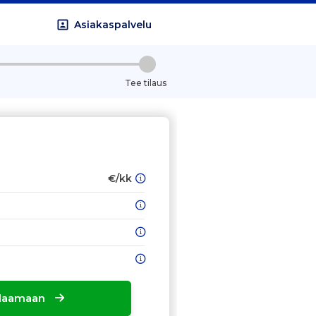
Asiakaspalvelu
Tee tilaus
€/kk
tilaamaan