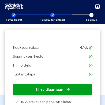
Täytä tiedot
Tutustu tarjontaan
Tee tilaus
Kuukausimaksu
€/kk
Sopimuksen kesto
Hinnoittelu
Tuotantotapa
Siirry tilaamaan
14 vuorokauden peruutusoikeus