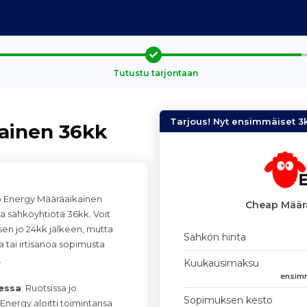
Tutustu tarjontaan
Tarjous! Nyt ensimmäiset 3
ainen 36kk
p Energy Määräaikainen
Cheap Määr
ta sähköyhtiötä 36kk. Voit
sen jo 24kk jälkeen, mutta
Sähkön hinta
 tai irtisanoa sopimusta
.
Kuukausimaksu
ensimm
essa
: Ruotsissa jo
Sopimuksen kesto
nergy aloitti toimintansa