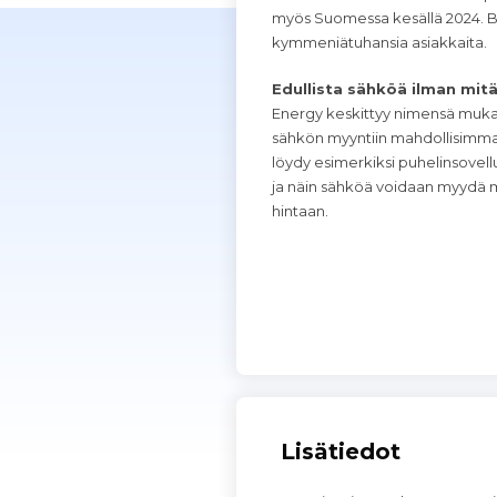
myös Suomessa kesällä 2024. Br
kymmeniätuhansia asiakkaita.
Edullista sähköä ilman mitä
Energy keskittyy nimensä mukai
sähkön myyntiin mahdollisimman 
löydy esimerkiksi puhelinsovellu
ja näin sähköä voidaan myydä 
hintaan.
Lisätiedot