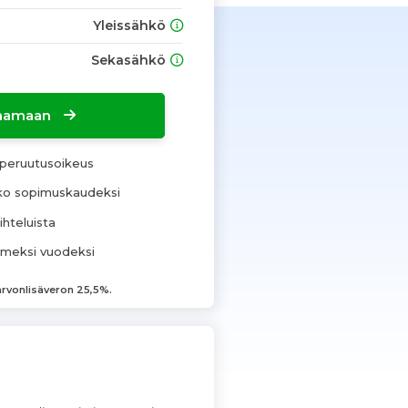
Yleissähkö
Sekasähkö
ilaamaan
peruutusoikeus
oko sopimuskaudeksi
ihteluista
lmeksi vuodeksi
 arvonlisäveron 25,5%.