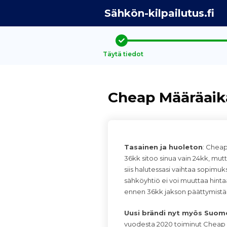
Sähkön-kilpailutus.fi
Täytä tiedot
Cheap Määräaik
Tasainen ja huoleton
: Chea
36kk sitoo sinua vain 24kk, mut
siis halutessasi vaihtaa sopimuk
sähköyhtiö ei voi muuttaa hintaa
ennen 36kk jakson päättymistä
Uusi brändi nyt myös Suom
vuodesta 2020 toiminut Cheap E