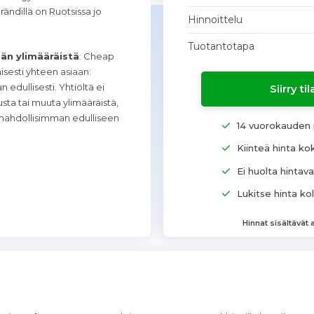
ändillä on Ruotsissa jo
Hinnoittelu
Tuotantotapa
än ylimääräistä
: Cheap
sesti yhteen asiaan:
edullisesti. Yhtiöltä ei
Siirry t
sta tai muuta ylimääräistä,
mahdollisimman edulliseen
14 vuorokauden 
Kiinteä hinta k
Ei huolta hintava
Lukitse hinta ko
Hinnat sisältävät