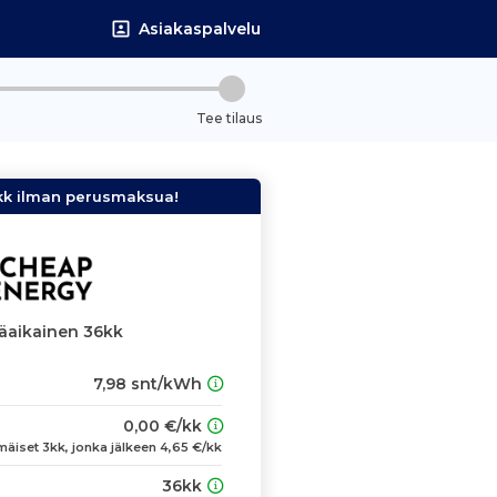
Asiakaspalvelu
Tee tilaus
kk ilman perusmaksua!
äaikainen 36kk
7,98 snt/kWh
0,00 €/kk
äiset 3kk, jonka jälkeen 4,65 €/kk
36kk