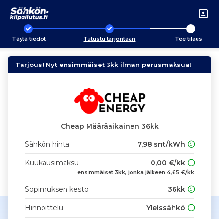
Täytä tiedot
Tutustu tarjontaan
Tee tilaus
Tarjous! Nyt ensimmäiset 3kk ilman perusmaksua!
Cheap Määräaikainen 36kk
Sähkön hinta
7,98 snt/kWh
Kuukausimaksu
0,00 €/kk
ensimmäiset 3kk, jonka jälkeen 4,65 €/kk
Sopimuksen kesto
36kk
Hinnoittelu
Yleissähkö