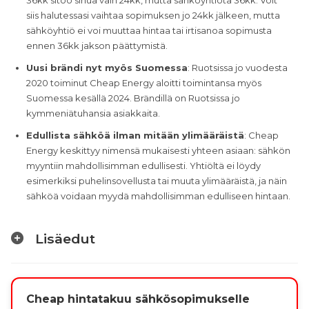
siis halutessasi vaihtaa sopimuksen jo 24kk jälkeen, mutta
sähköyhtiö ei voi muuttaa hintaa tai irtisanoa sopimusta
ennen 36kk jakson päättymistä.
Uusi brändi nyt myös Suomessa
: Ruotsissa jo vuodesta
2020 toiminut Cheap Energy aloitti toimintansa myös
Suomessa kesällä 2024. Brändillä on Ruotsissa jo
kymmeniätuhansia asiakkaita.
Edullista sähköä ilman mitään ylimääräistä
: Cheap
Energy keskittyy nimensä mukaisesti yhteen asiaan: sähkön
myyntiin mahdollisimman edullisesti. Yhtiöltä ei löydy
esimerkiksi puhelinsovellusta tai muuta ylimääräistä, ja näin
sähköä voidaan myydä mahdollisimman edulliseen hintaan.
Lisäedut
Cheap hintatakuu sähkösopimukselle