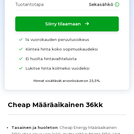
Tuotantotapa
Sekasähkö
Siirry tilaamaan
14 vuorokauden peruutusoikeus
Kiinteä hinta koko sopimuskaudeksi
Ei huolta hintavaihteluista
Lukitse hinta kolmeksi vuodeksi
Hinnat sisältävät arvonlisäveron 25,5%.
Cheap Määräaikainen 36kk
Tasainen ja huoleton
: Cheap Energy Määräaikainen
36kk sitoo sinua vain 24kk, mutta sähköyhtiötä 36kk. Voit