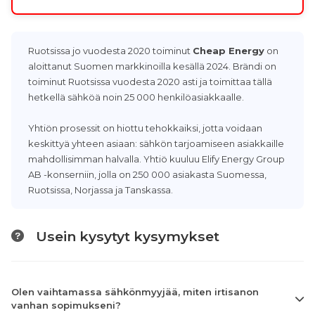
Ruotsissa jo vuodesta 2020 toiminut
Cheap Energy
on
aloittanut Suomen markkinoilla kesällä 2024. Brändi on
toiminut Ruotsissa vuodesta 2020 asti ja toimittaa tällä
hetkellä sähköä noin 25 000 henkilöasiakkaalle.
Yhtiön prosessit on hiottu tehokkaiksi, jotta voidaan
keskittyä yhteen asiaan: sähkön tarjoamiseen asiakkaille
mahdollisimman halvalla. Yhtiö kuuluu Elify Energy Group
AB -konserniin, jolla on 250 000 asiakasta Suomessa,
Ruotsissa, Norjassa ja Tanskassa.
Usein kysytyt kysymykset
Olen vaihtamassa sähkönmyyjää, miten irtisanon
vanhan sopimukseni?