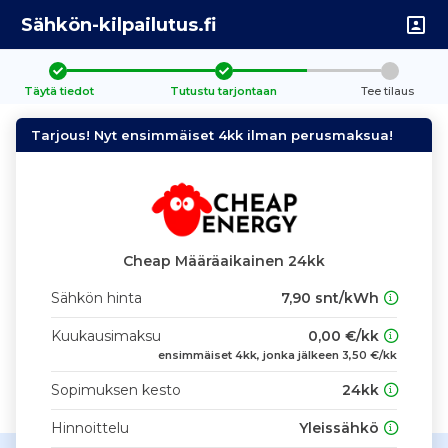
Sähkön-kilpailutus.fi
Täytä tiedot
Tutustu tarjontaan
Tee tilaus
Tarjous! Nyt ensimmäiset 4kk ilman perusmaksua!
Cheap Määräaikainen 24kk
Sähkön hinta
7,90 snt/kWh
Kuukausimaksu
0,00 €/kk
ensimmäiset 4kk, jonka jälkeen 3,50 €/kk
Sopimuksen kesto
24kk
Hinnoittelu
Yleissähkö