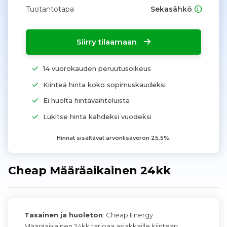
Tuotantotapa
Sekasähkö
Siirry tilaamaan
14 vuorokauden peruutusoikeus
Kiinteä hinta koko sopimuskaudeksi
Ei huolta hintavaihteluista
Lukitse hinta kahdeksi vuodeksi
Hinnat sisältävät arvonlisäveron 25,5%.
Cheap Määräaikainen 24kk
Tasainen ja huoleton
: Cheap Energy
Määräaikainen 24kk tarjoaa asiakkaille kiinteän