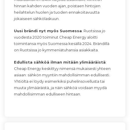
hinnan kahden vuoden ajan, poistaen hintojen
heilahtelun huolen ja tuoden ennakoitavuutta
jokaiseen sähkölaskuun.
Uusi brändi nyt myös Suomessa
: Ruotsissa jo
vuodesta 2020 toiminut Cheap Energy aloitti
toimintansa myös Suomessa kesällä 2024. Brändillä
on Ruotsissa jo kymmeniätuhansia asiakkaita.
Edullista sähköä ilman mitään ylimääräistä
:
Cheap Energy keskittyy nimensä mukaisesti yhteen
asiaan: sähkön myyntiin mahdollisimman edullisesti.
Yhtiöltä ei löydy esimerkiksi puhelinsovellusta tai
muuta ylimääräistä, ja näin sähköä voidaan myydä
mahdollisimman edulliseen hintaan.