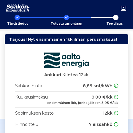
Täytä tiedot
Tutustu tarjontaan
Tee tilaus
Tarjous! Nyt ensimmäinen 1kk ilman perusmaksua!
Ankkuri Kiinteä 12kk
Sähkön hinta
8,89 snt/kWh
Kuukausimaksu
0,00 €/kk
ensimmäinen 1kk, jonka jälkeen 5,95 €/kk
Sopimuksen kesto
12kk
Hinnoittelu
Yleissähkö