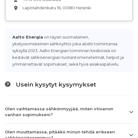
Lapinlahdenkatu 16, 00180 Helsinki
Aalto Energia
on täysin suomalainen,
yksityisomisteinen sähköyhtiö joka aloitti toimintansa
syksyllä 2023. Aalto Energian toiminnan keskiössä on
kestävät sähköenergian tuotantomenetelmät, helpot ja
ymmärrettävät sopimukset, sekä hyvä asiakaspalvelu.
Usein kysytyt kysymykset
Olen vaihtamassa sähkönmyyjää, miten irtisanon
vanhan sopimukseni?
Olen muuttamassa, pitääkö minun tehdä erikseen
sähkönsiirtosopimus?