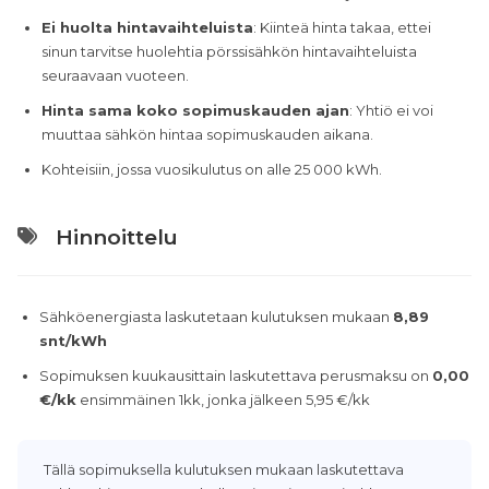
Ei huolta hintavaihteluista
: Kiinteä hinta takaa, ettei
sinun tarvitse huolehtia pörssisähkön hintavaihteluista
seuraavaan vuoteen.
Hinta sama koko sopimuskauden ajan
: Yhtiö ei voi
muuttaa sähkön hintaa sopimuskauden aikana.
Kohteisiin, jossa vuosikulutus on alle 25 000 kWh.
Hinnoittelu
Sähköenergiasta laskutetaan kulutuksen mukaan
8,89
snt/kWh
Sopimuksen kuukausittain laskutettava perusmaksu on
0,00
€/kk
ensimmäinen 1kk, jonka jälkeen 5,95 €/kk
Tällä sopimuksella kulutuksen mukaan laskutettava