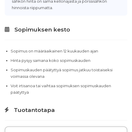
sähkön hinta on sama kellonajasta ja pörssisähkön
hinnoista riippumatta.
Sopimuksen kesto
Sopimus on määräaikainen 12 kuukauden ajan
Hinta pysyy samana koko sopimuskauden
Sopimuskauden päätyttyä sopimus jatkuu toistaiseksi
voimassa olevana
Voit irtisanoa tai vaihtaa sopimuksen sopimuskauden
päätyttyä
Tuotantotapa