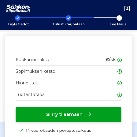
Täytä tiedot
Tutustu tarjontaan
Tee tilaus
Kuukausimaksu
€/kk
Sopimuksen kesto
Hinnoittelu
Tuotantotapa
Siirry tilaamaan
14 vuorokauden peruutusoikeus