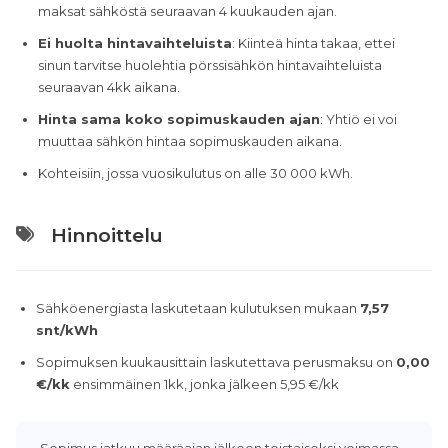
maksat sähköstä seuraavan 4 kuukauden ajan.
Ei huolta hintavaihteluista
: Kiinteä hinta takaa, ettei
sinun tarvitse huolehtia pörssisähkön hintavaihteluista
seuraavan 4kk aikana.
Hinta sama koko sopimuskauden ajan
: Yhtiö ei voi
muuttaa sähkön hintaa sopimuskauden aikana.
Kohteisiin, jossa vuosikulutus on alle 30 000 kWh.
Hinnoittelu
Sähköenergiasta laskutetaan kulutuksen mukaan
7,57
snt/kWh
Sopimuksen kuukausittain laskutettava perusmaksu on
0,00
€/kk
ensimmäinen 1kk, jonka jälkeen 5,95 €/kk