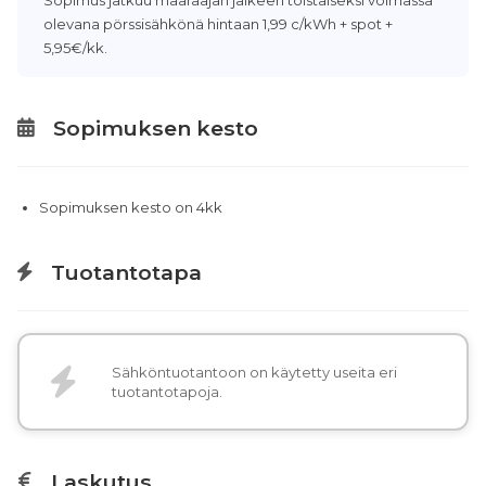
Sopimus jatkuu määräajan jälkeen toistaiseksi voimassa
olevana pörssisähkönä hintaan 1,99 c/kWh + spot +
5,95€/kk.
Sopimuksen kesto
Sopimuksen kesto on 4kk
Tuotantotapa
Sähköntuotantoon on käytetty useita eri
tuotantotapoja.
Laskutus