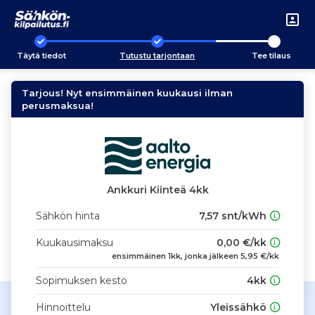
Täytä tiedot
Tutustu tarjontaan
Tee tilaus
Tarjous! Nyt ensimmäinen kuukausi ilman
perusmaksua!
Ankkuri Kiinteä 4kk
Sähkön hinta
7,57 snt/kWh
Kuukausimaksu
0,00 €/kk
ensimmäinen 1kk, jonka jälkeen 5,95 €/kk
Sopimuksen kesto
4kk
Hinnoittelu
Yleissähkö