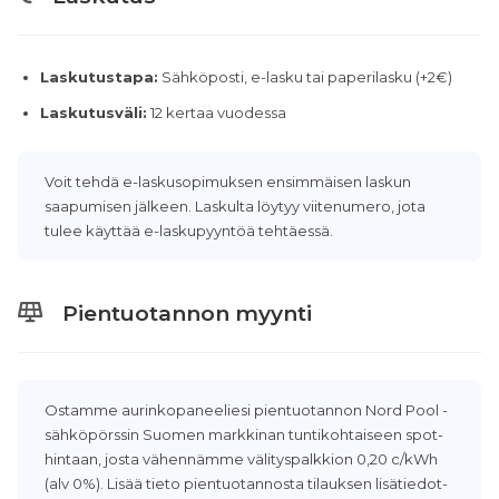
Laskutustapa:
Sähköposti, e-lasku tai paperilasku (+2€)
Laskutusväli:
12 kertaa vuodessa
Voit tehdä e-laskusopimuksen ensimmäisen laskun
saapumisen jälkeen. Laskulta löytyy viitenumero, jota
tulee käyttää e-laskupyyntöä tehtäessä.
Pientuotannon myynti
Ostamme aurinkopaneeliesi pientuotannon Nord Pool -
sähköpörssin Suomen markkinan tuntikohtaiseen spot-
hintaan, josta vähennämme välityspalkkion 0,20 c/kWh
(alv 0%). Lisää tieto pientuotannosta tilauksen lisätiedot-