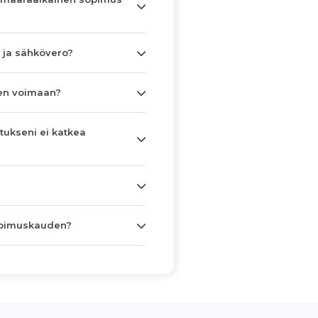
 ja sähkövero?
en voimaan?
tukseni ei katkea
opimuskauden?