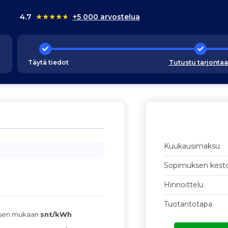
4.7
★
★
★
★
★
+5 000 arvostelua
Täytä tiedot
Tutustu tarjonta
Kuukausimaksu
Sopimuksen kest
Hinnoittelu
Tuotantotapa
ksen mukaan
snt/kWh