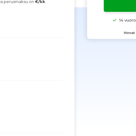
ava perusmaksu on
€/kk
14 vuor
Hinnat