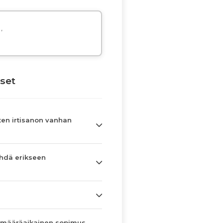
,
set
en irtisanon vanhan
hdä erikseen
 määräaikainen sopimus