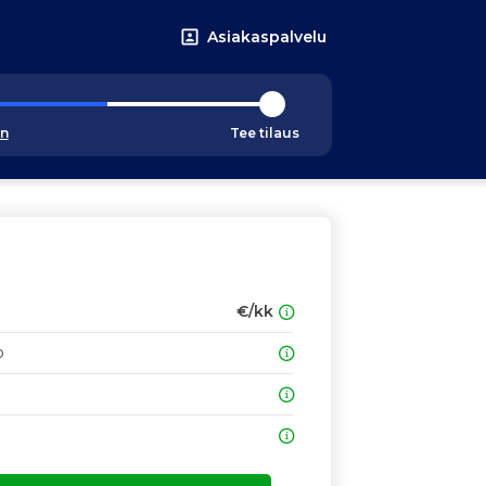
Asiakaspalvelu
an
Tee tilaus
€/kk
o