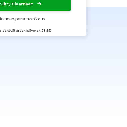
Siirry tilaamaan
okauden peruutusoikeus
 sisältävät arvonlisäveron 25,5%.