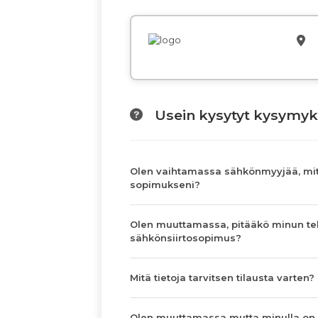
Usein kysytyt kysymyk
Olen vaihtamassa sähkönmyyjää, mit
sopimukseni?
Olen muuttamassa, pitääkö minun te
sähkönsiirtosopimus?
Mitä tietoja tarvitsen tilausta varten?
Olen muuttamassa mutta minulla on