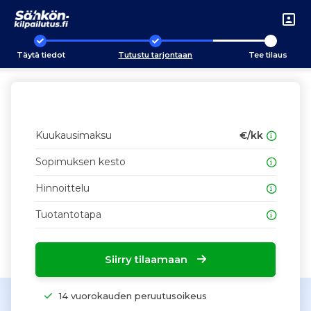
Täytä tiedot
Tutustu tarjontaan
Tee tilaus
Kuukausimaksu
€/kk
Sopimuksen kesto
Hinnoittelu
Tuotantotapa
Siirry tilaamaan
14 vuorokauden peruutusoikeus