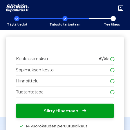
Täytä tiedot
Tutustu tarjontaan
Tee tilaus
Kuukausimaksu
€/kk
Sopimuksen kesto
Hinnoittelu
Tuotantotapa
Siirry tilaamaan
14 vuorokauden peruutusoikeus