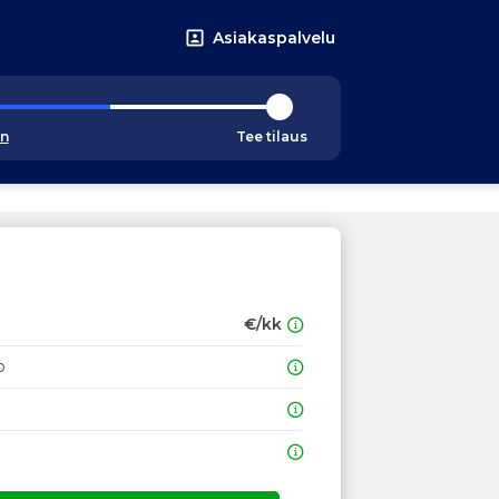
Asiakaspalvelu
an
Tee tilaus
€/kk
o