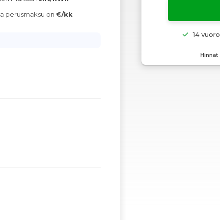
ava perusmaksu on
€/kk
14 vuor
Hinnat