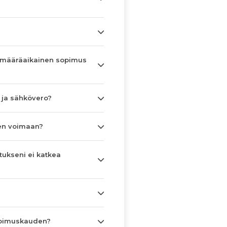
 määräaikainen sopimus
 ja sähkövero?
en voimaan?
tukseni ei katkea
opimuskauden?