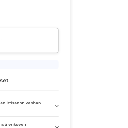
,
set
en irtisanon vanhan
hdä erikseen