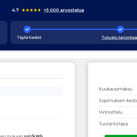
4.7
★
★
★
★
★
+5 000 arvostelua
Täytä tiedot
Tutustu tarjonta
Kuukausimaksu
Sopimuksen kest
Hinnoittelu
Tuotantotapa
ksen mukaan
snt/kWh