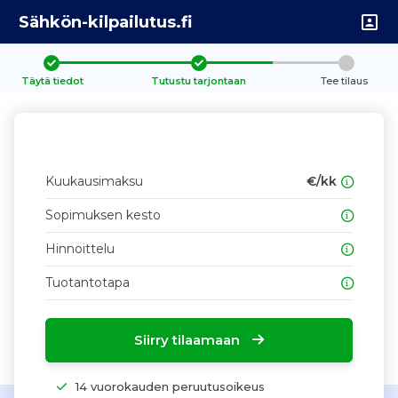
Sähkön-kilpailutus.fi
Täytä tiedot
Tutustu tarjontaan
Tee tilaus
Kuukausimaksu
€/kk
Sopimuksen kesto
Hinnoittelu
Tuotantotapa
Siirry tilaamaan
14 vuorokauden peruutusoikeus