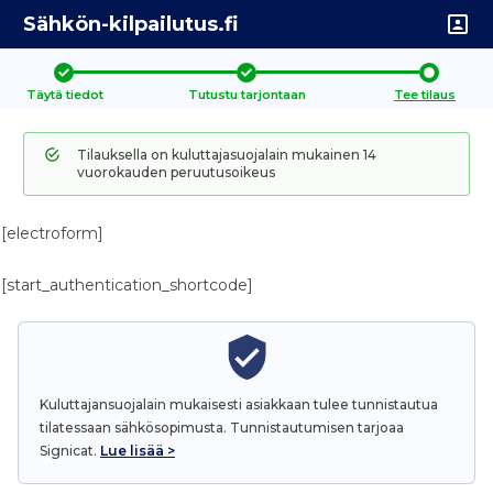
Sähkön-kilpailutus.fi
Täytä tiedot
Tutustu tarjontaan
Tee tilaus
Tilauksella on kuluttajasuojalain mukainen 14
vuorokauden peruutusoikeus
[electroform]
[start_authentication_shortcode]
Kuluttajansuojalain mukaisesti asiakkaan tulee tunnistautua
tilatessaan sähkösopimusta.
Tunnistautumisen tarjoaa
Signicat.
Lue lisää >