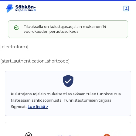
Tilauksella on kuluttajasuojalain mukainen 14
vuorokauden peruutusoikeus
[electroform]
[start_authentication_shortcode]
Kuluttajansuojalain mukaisesti asiakkaan tulee tunnistautua
tilatessaan sähkösopimusta.
Tunnistautumisen tarjoaa
Signicat.
Lue lisää >