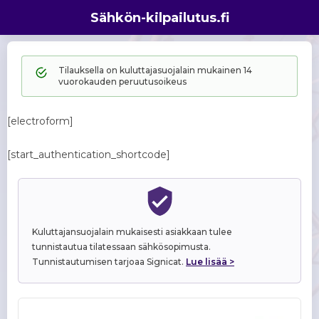
Sähkön-kilpailutus.fi
Tilauksella on kuluttajasuojalain mukainen 14
vuorokauden peruutusoikeus
[electroform]
[start_authentication_shortcode]
Kuluttajansuojalain mukaisesti asiakkaan tulee
tunnistautua tilatessaan sähkösopimusta.
Tunnistautumisen tarjoaa Signicat.
Lue lisää >