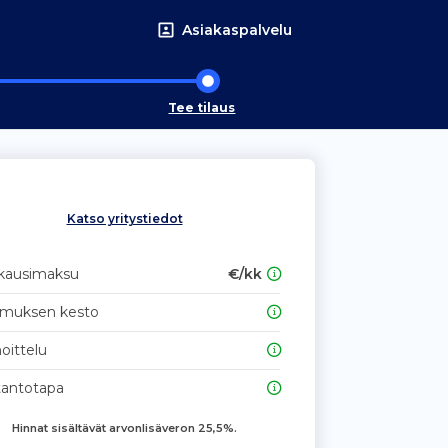
Asiakaspalvelu
Tee tilaus
Katso yritystiedot
kausimaksu
€/kk
imuksen kesto
oittelu
tantotapa
Hinnat sisältävät arvonlisäveron 25,5%.