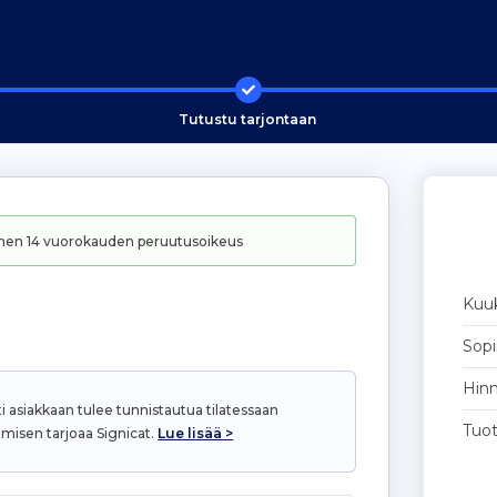
Tutustu tarjontaan
ainen 14 vuorokauden peruutusoikeus
Kuu
Sop
Hinn
i asiakkaan tulee tunnistautua tilatessaan
Tuo
misen tarjoaa Signicat.
Lue lisää >