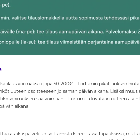
a
ikatilaus voi maksaa jopa 50-200€ – Fortumin pikatilauksen hinta on
sähköt uuteen osoitteeseen jo saman päivän aikana. Lisäksi muut s
sähkösopimuksen saa voimaan – Fortumilla luvataan uuteen asun
päivän aikana.
aa asiakaspalveluun soittamista kiireellisissä tapauksissa, mutta