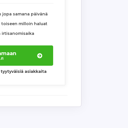
n jopa samana päivänä
toiseen milloin haluat
 irtisanomisaika
laamaan
fi
tyytyväisiä asiakkaita