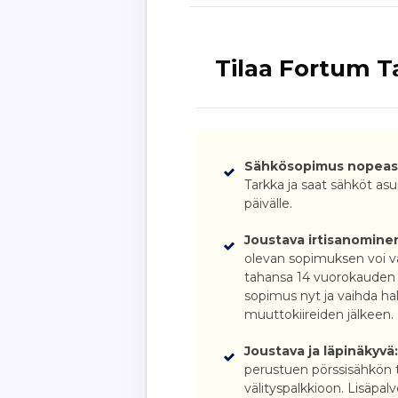
Tilaa Fortum T
Sähkösopimus nopeast
Tarkka ja saat sähköt asu
päivälle.
Joustava irtisanomine
olevan sopimuksen voi va
tahansa 14 vuorokauden ir
sopimus nyt ja vaihda h
muuttokiireiden jälkeen.
Joustava ja läpinäkyvä
perustuen pörssisähkön t
välityspalkkioon. Lisäpalve