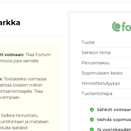
arkka
Tuote
Sähkön hinta
i voimaan:
Tilaa Fortum
ntoosi jopa samalle
Perusmaksu
Sopimuksen kesto
n:
Toistaiseksi voimassa
Hinnoittelutyyppi
ihtaa toiseen milloin
tisanomisajalla. Tilaa
Tuotantotapa
alvempaan
Sähköt voimaa
:
Selkeä hinnoittelu
Vaihda sopimus 
untihintaan ja matalaan
luilla räätälöit
14 vuorokauden