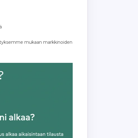
ä
lvityksemme mukaan markkinoiden