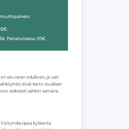
 siis varsin edullinen, ja vain
ähköyhtiö eivät kerro sivuillaan
toon selkeästi sähköt samana
 Fortumilla ripeä kytkentä