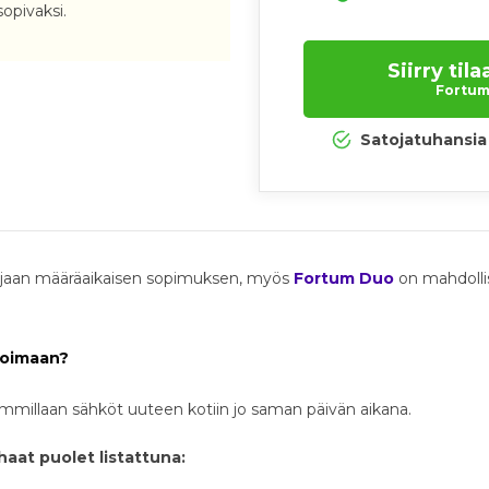
sopivaksi.
Siirry ti
Fortum.
Satojatuhansia 
 sijaan määräaikaisen sopimuksen, myös
Fortum Duo
on mahdollis
voimaan?
mmillaan sähköt uuteen kotiin jo saman päivän aikana.
aat puolet listattuna: