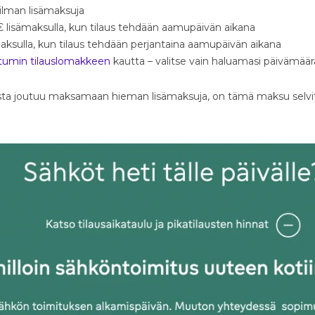
 ilman lisämaksuja
€ lisämaksulla, kun tilaus tehdään aamupäivän aikana
aksulla, kun tilaus tehdään perjantaina aamupäivän aikana
tumin tilauslomakkeen
kautta – valitse vain haluamasi päivämäär
sesta joutuu maksamaan hieman lisämaksuja, on tämä maksu se