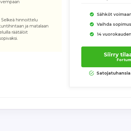
alvempaan
Sähköt voimaa
:
Selkeä hinnoittelu
Vaihda sopimus 
untihintaan ja matalaan
luilla räätälöit
14 vuorokauden
sopivaksi.
Siirry ti
Fortum.
Satojatuhansia 