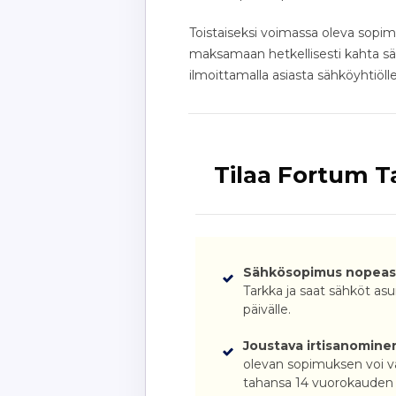
Toistaiseksi voimassa oleva sopim
maksamaan hetkellisesti kahta sä
ilmoittamalla asiasta sähköyhtiölle
Tilaa Fortum T
Sähkösopimus nopeast
Tarkka ja saat sähköt asu
päivälle.
Joustava irtisanomine
olevan sopimuksen voi va
tahansa 14 vuorokauden ir