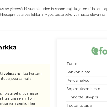
us on yleensä 14 vuorokauden irtisanomisajalla, joten tällaisen s
hkösopimusta päällekkäin. Myös toistaiseksi voimassa olevan sä
.
arkka
Tuote
Sähkön hinta
i voimaan:
Tilaa Fortum
ntoosi jopa samalle
Perusmaksu
Sopimuksen kesto
n:
Toistaiseksi voimassa
Hinnoittelutyyppi
ihtaa toiseen milloin
tisanomisajalla. Tilaa
Tuotantotapa