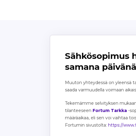
Sähkösopimus he
samana päivän
Muuton yhteydessä on yleensä ta
saada varmuudella voimaan aikaisi
Tekemämme selvityksen mukaan sä
tilanteeseen
Fortum Tarkka
-sop
määräaikaa, eli sen voi vaihtaa to
Fortumin sivustolta:
https://www.