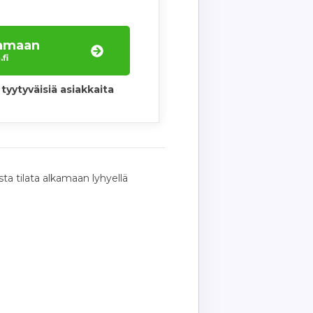
laamaan
fi
tyytyväisiä asiakkaita
ta tilata alkamaan lyhyellä