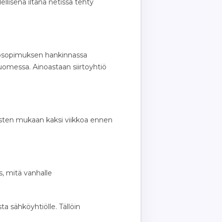
isenä iltana netissä tehty
hkösopimuksen hankinnassa
 Suomessa. Ainoastaan siirtoyhtiö
itusten mukaan kaksi viikkoa ennen
, mitä vanhalle
a sähköyhtiölle. Tällöin