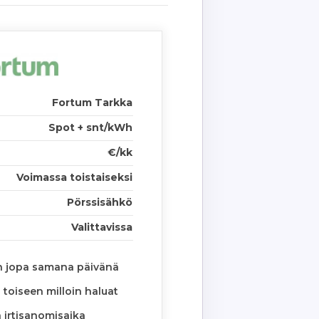
Fortum Tarkka
Spot + snt/kWh
€/kk
Voimassa toistaiseksi
Pörssisähkö
Valittavissa
n jopa samana päivänä
toiseen milloin haluat
 irtisanomisaika