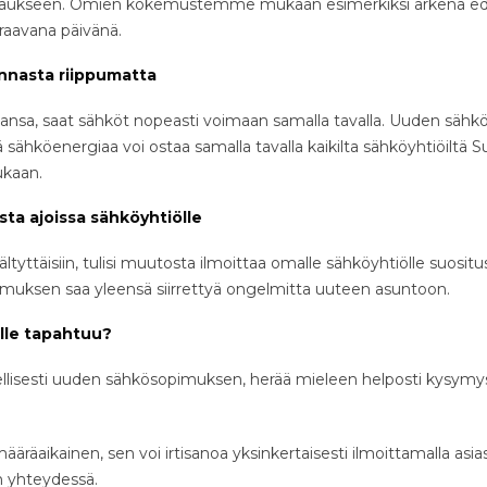
ilaukseen. Omien kokemustemme mukaan esimerkiksi arkena edell
raavana päivänä.
nnasta riippumatta
hansa, saat sähköt nopeasti voimaan samalla tavalla. Uuden sä
llä sähköenergiaa voi ostaa samalla tavalla kaikilta sähköyhtiöiltä
kaan.
sta ajoissa sähköyhtiölle
vältyttäisiin, tulisi muutosta ilmoittaa omalle sähköyhtiölle suos
muksen saa yleensä siirrettyä ongelmitta uuteen asuntoon.
lle tapahtuu?
ellisesti uuden sähkösopimuksen, herää mieleen helposti kysymys
?
äaikainen, sen voi irtisanoa yksinkertaisesti ilmoittamalla asiast
 yhteydessä.