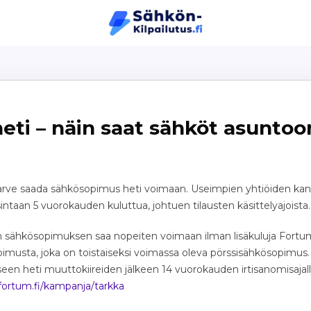
ti – näin saat sähköt asuntoon
ä
rve saada sähkösopimus heti voimaan. Useimpien yhtiöiden kan
ntaan 5 vuorokauden kuluttua, johtuen tilausten käsittelyajoista.
hkösopimuksen saa nopeiten voimaan ilman lisäkuluja Fortumi
imusta, joka on toistaiseksi voimassa oleva pörssisähkösopimus.
iseen heti muuttokiireiden jälkeen 14 vuorokauden irtisanomisajal
fortum.fi/kampanja/tarkka