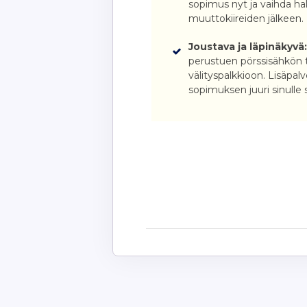
sopimus nyt ja vaihda h
muuttokiireiden jälkeen.
Joustava ja läpinäkyvä
perustuen pörssisähkön t
välityspalkkioon. Lisäpalve
sopimuksen juuri sinulle 