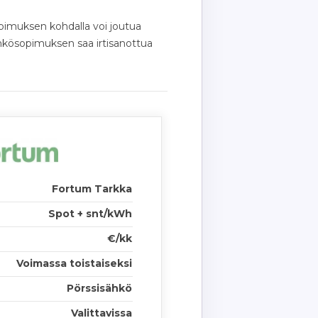
opimuksen kohdalla voi joutua
hkösopimuksen saa irtisanottua
Fortum Tarkka
Spot + snt/kWh
€/kk
Voimassa toistaiseksi
Pörssisähkö
Valittavissa