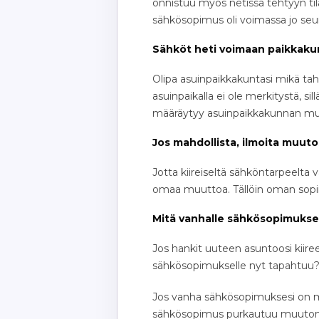
onnistuu myös netissä tehtyyn t
sähkösopimus oli voimassa jo seu
Sähköt heti voimaan paikkaku
Olipa asuinpaikkakuntasi mikä ta
asuinpaikalla ei ole merkitystä, si
määräytyy asuinpaikkakunnan mu
Jos mahdollista, ilmoita muuto
Jotta kiireiseltä sähköntarpeelta 
omaa muuttoa. Tällöin oman sopi
Mitä vanhalle sähkösopimukse
Jos hankit uuteen asuntoosi kiire
sähkösopimukselle nyt tapahtuu
Jos vanha sähkösopimuksesi on määr
sähkösopimus purkautuu muuton